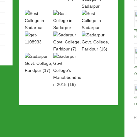
অন
N
এক
O
এ
O
R