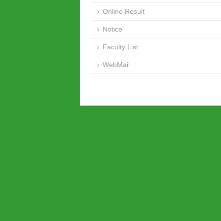
Online Result
Notice
Faculty List
WebMail