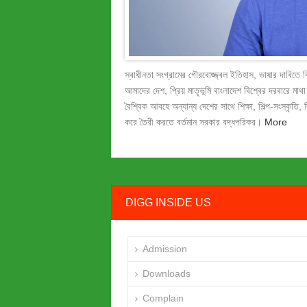
স্বাধীনতা সংগ্রামের গৌরবোজ্জ্বল ইতিহাস, ভাষার দাবিতে 
আমাদের দেশ, প্রিয় মাতৃভূমি বাংলাদেশ বিশ্বের দরবারে মাথা 
বৈশ্বিক আবহে অন্যান্য দেশের সাথে শিক্ষা, শিল্প-সংস্কৃতি, ব
করে তৈরী করতে বর্তমান সরকার বদ্ধপরিকর।
More
DIGG INSIDE US
Admission
Downloads
Complain