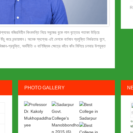
R
বিপ্লবের নজিরবিহীন কিংবদন্তি নিয়ে সবুজের বুকে লাল বৃত্তের পতাকা উড়িয়ে
উঁচু করে দন্ডায়মান। অনেক স্বপ্নের এই দেশকে বর্তমান প্রযুক্তি নির্ভরতার যুগে,
িজ্ঞান-প্রযুক্তি, অর্থনীতি ও বাণিজ্যিক ক্ষেত্রে কাঁধে কাঁধ মিলিয়ে চলবার উপযুক্ত
PHOTO GALLERY
N
২০
ভর
N