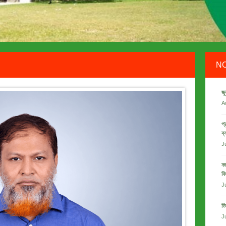
N
জু
A
প্
ব্
J
নজ
বি
J
ডি
J