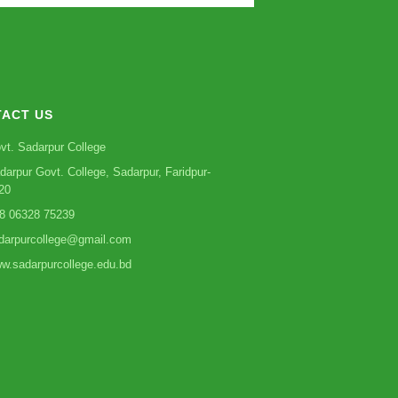
ACT US
vt. Sadarpur College
darpur Govt. College, Sadarpur, Faridpur-
20
8 06328 75239
darpurcollege@gmail.com
w.sadarpurcollege.edu.bd