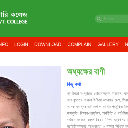
NFO
LOGIN
DOWNLOAD
COMPLAIN
GALLERY
N
অধ্যক্ষের বাণী
কিছু কথা
স্বাধীনতা সংগ্রামের গৌরবোজ্জ্বল ইতিহাস, ভা
লাল বৃত্তের পতাকা উড়িয়ে আমাদের দেশ, প্রিয় ম
অনেক স্বপ্নের এই দেশকে বর্তমান প্রযুক্তি নির্
সংস্কৃতি, বিজ্ঞান-প্রযুক্তি, অর্থনীতি ও বাণিজ
বর্তমান সরকার বদ্ধপরিকর। শিক্ষা মন্ত্রণালয় 
প্রতিষ্ঠানসমূহের অংশগ্রহণ ও দক্ষতা নিশ্চিত কর