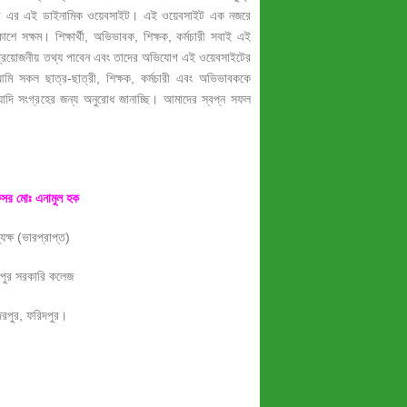
পুর এর এই ডাইনামিক ওয়েবসাইট। এই ওয়েবসাইট এক নজরে
াশে সক্ষম। শিক্ষার্থী, অভিভাবক, শিক্ষক, কর্মচারী সবাই এই
 প্রয়োজনীয় তথ্য পাবেন এবং তাদের অভিযোগ এই ওয়েবসাইটের
ি সকল ছাত্র-ছাত্রী, শিক্ষক, কর্মচারী এবং অভিভাবককে
দি সংগ্রহের জন্য অনুরোধ জানাচ্ছি। আমাদের স্বপ্ন সফল
েসর মোঃ এনামুল হক
যক্ষ (ভারপ্রাপ্ত)
পুর সরকারি কলেজ
রপুর, ফরিদপুর।