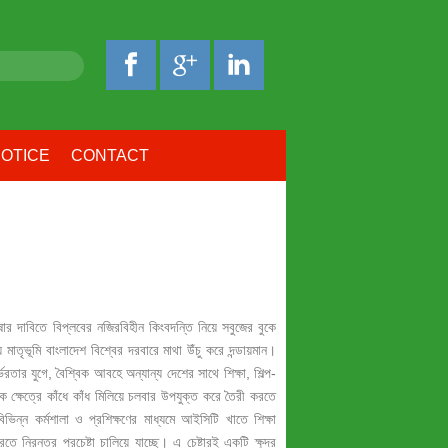
OTICE
CONTACT
ষার দাবিতে বিপ্লবের নজিরবিহীন কিংবদন্তি নিয়ে সবুজের বুকে
াতৃভূমি বাংলাদেশ বিশ্বের দরবারে মাথা উঁচু করে দন্ডায়মান।
ভরতার যুগে, বৈশ্বিক আবহে অন্যান্য দেশের সাথে শিক্ষা, শিল্প-
্যিক ক্ষেত্রে কাঁধে কাঁধ মিলিয়ে চলবার উপযুক্ত করে তৈরী করতে
বিভিন্ন কর্মশালা ও প্রশিক্ষণের মাধ্যমে আইসিটি খাতে শিক্ষা
তে নিরন্তর প্রচেষ্টা চালিয়ে যাচ্ছে। এ চেষ্টারই একটি ক্ষুদ্র