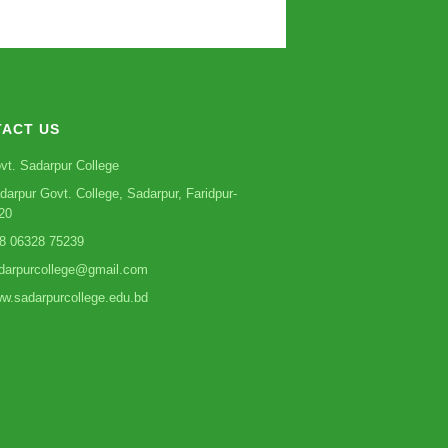
ACT US
vt. Sadarpur College
darpur Govt. College, Sadarpur, Faridpur-
20
8 06328 75239
darpurcollege@gmail.com
w.sadarpurcollege.edu.bd