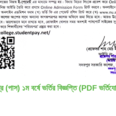
রি (পাস) ১ম বর্ষে ভর্তির বিজ্ঞপ্তি (PDF ভর্তিযোগ