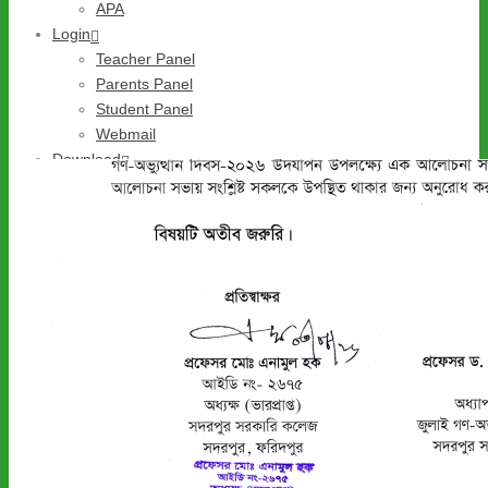
APA
Login
ARCHIVES
Teacher Panel
Parents Panel
Author Archive for: "Sadarpur College"
Student Panel
Home
/ Author: Sadarpur College
Webmail
Download
Admission Form Download
Others
Complain
Gallery
Notice
Contact