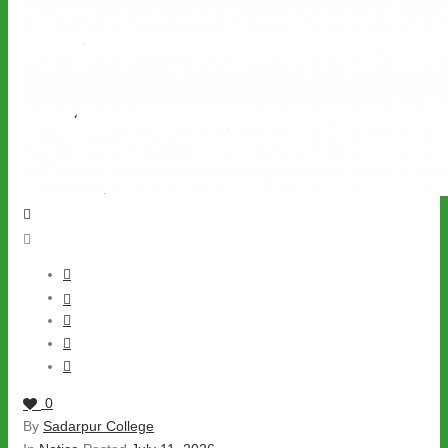
0
By
Sadarpur College