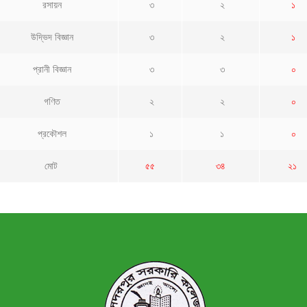
রসায়ন
৩
২
১
উদ্ভিদ বিজ্ঞান
৩
২
১
প্রানী বিজ্ঞান
৩
৩
০
গণিত
২
২
০
প্রকৌশল
১
১
০
মোট
৫৫
৩৪
২১