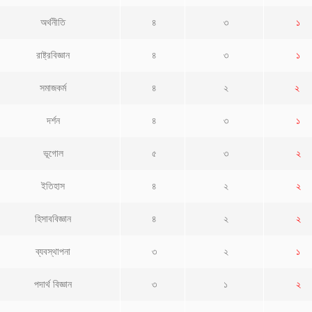
অর্থনীতি
৪
৩
১
রাষ্ট্রবিজ্ঞান
৪
৩
১
সমাজকর্ম
৪
২
২
দর্শন
৪
৩
১
ভূগোল
৫
৩
২
ইতিহাস
৪
২
২
হিসাববিজ্ঞান
৪
২
২
ব্যবস্থাপনা
৩
২
১
পদার্থ বিজ্ঞান
৩
১
২