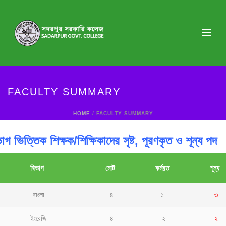
FACULTY SUMMARY
HOME
/ FACULTY SUMMARY
াগ ভিত্তিক শিক্ষক/শিক্ষিকাদের সৃষ্ট, পূরণকৃত ও শূন্য পদ
বিভাগ
মোট
কর্মরত
শূন্য
বাংলা
৪
১
৩
ইংরেজি
৪
২
২