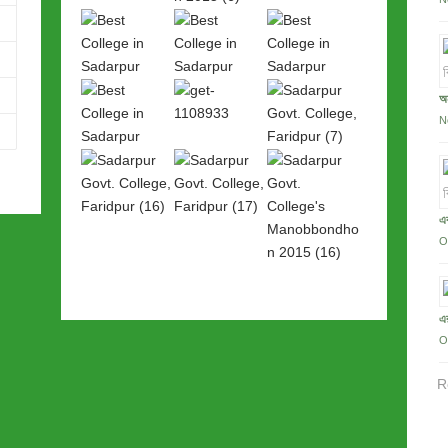
অন
N
এক
O
এ
O
R