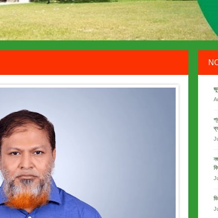
N
জু
A
প্
ব্
J
নজ
বি
J
ডি
J