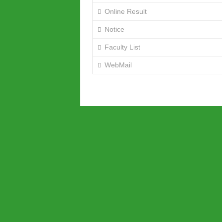
Online Result
Notice
Faculty List
WebMail