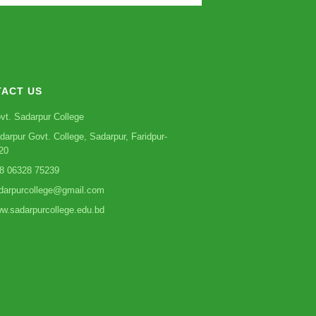
ACT US
vt. Sadarpur College
darpur Govt. College, Sadarpur, Faridpur-
20
8 06328 75239
darpurcollege@gmail.com
w.sadarpurcollege.edu.bd