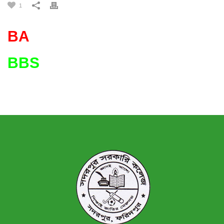
1
BA
BBS