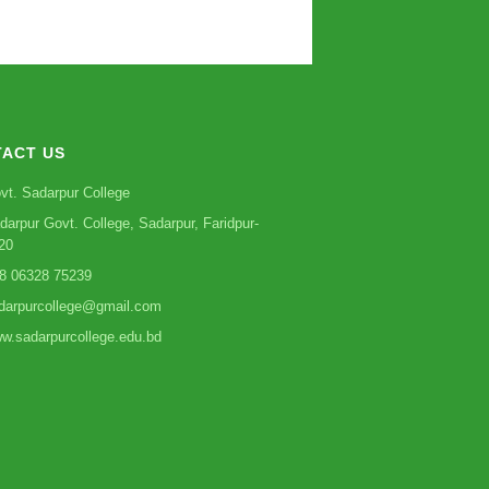
ACT US
vt. Sadarpur College
darpur Govt. College, Sadarpur, Faridpur-
20
8 06328 75239
darpurcollege@gmail.com
w.sadarpurcollege.edu.bd