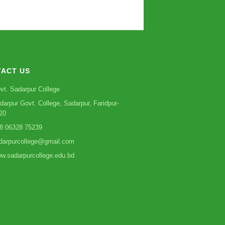
ACT US
vt. Sadarpur College
darpur Govt. College, Sadarpur, Faridpur-
20
8 06328 75239
darpurcollege@gmail.com
w.sadarpurcollege.edu.bd