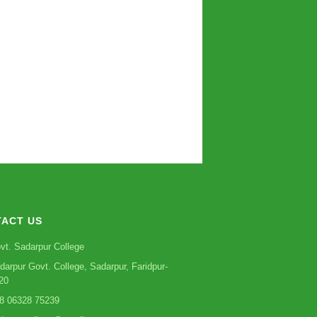
ACT US
vt. Sadarpur College
darpur Govt. College, Sadarpur, Faridpur-
20
8 06328 75239