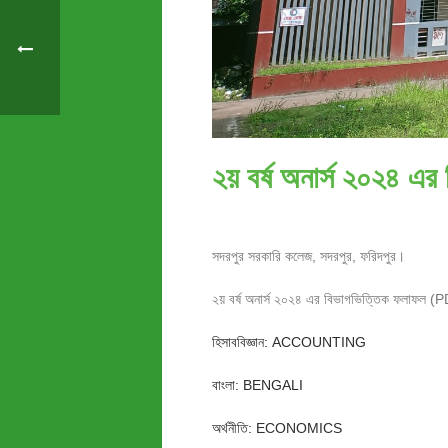
২য় বর্ষ অনার্স ২০২৪ 
সদরপুর সরকারি কলেজ, সদরপুর, ফরিদপুর।
২য় বর্ষ অনার্স ২০২৪ এর বিভাগভিত্তিক ফলাফল (
হিসাববিজ্ঞান: ACCOUNTING
বাংলা: BENGALI
অর্থনীতি: ECONOMICS