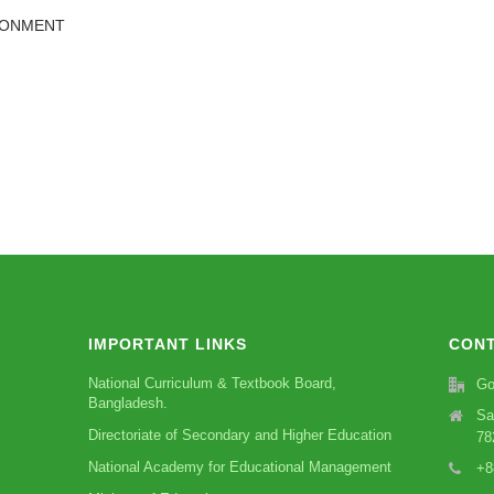
IRONMENT
IMPORTANT LINKS
CONT
National Curriculum & Textbook Board,
Go
Bangladesh.
Sa
Directoriate of Secondary and Higher Education
78
National Academy for Educational Management
+8