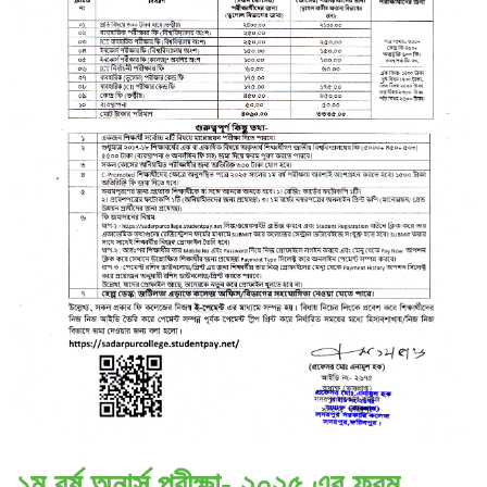
১ম বর্ষ অনার্স পরীক্ষা- ২০২৫ এর ফরম